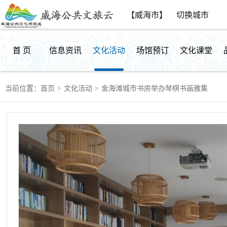
【威海市】
切换城市
首 页
信息资讯
文化活动
场馆预订
文化课堂
当前位置：
首页
>
文化活动
>
金海滩城市书房举办琴棋书画雅集
群众反馈