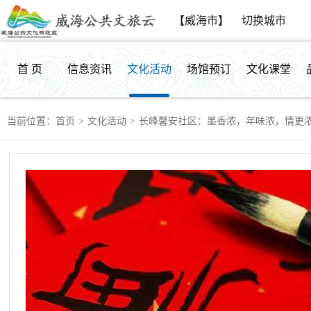
【威海市】
切换城市
首 页
信息资讯
文化活动
场馆预订
文化课堂
当前位置：
首页
>
文化活动
>
长峰馨安社区：墨香浓，年味浓，情更
群众反馈