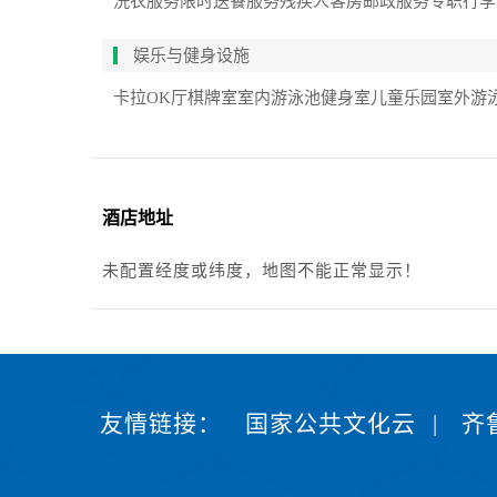
洗衣服务
限时送餐服务
残疾人客房
邮政服务
专职行李
娱乐与健身设施
卡拉OK厅
棋牌室
室内游泳池
健身室
儿童乐园
室外游
酒店地址
未配置经度或纬度，地图不能正常显示！
友情链接：
国家公共文化云
|
齐