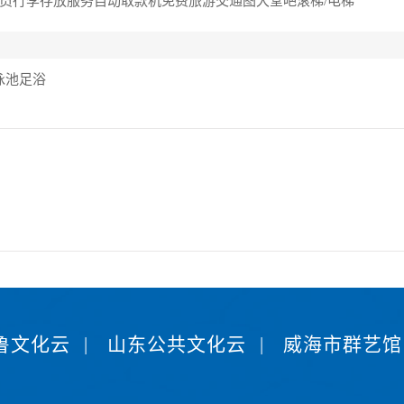
员
行李存放服务
自动取款机
免费旅游交通图
大堂吧
滚梯/电梯
泳池
足浴
鲁文化云
|
山东公共文化云
|
威海市群艺馆