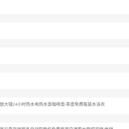
放大镜
24小时热水
电热水壶
咖啡壶/茶壶
免费瓶装水
浴衣