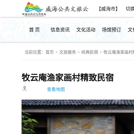
【威海市】
切
首 页
信息资讯
文化活动
场馆预订
文
当前位置：
首页
>
文旅服务
>
经典民宿
>
牧云庵渔家画村
群众反馈
牧云庵渔家画村精致民宿
查看地图