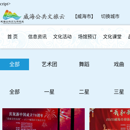
cript>
【威海市】
切换城市
首 页
信息资讯
文化活动
场馆预订
文化课堂
群众反馈
全部
艺术团
舞蹈
戏曲
全部
一星
二星
三星