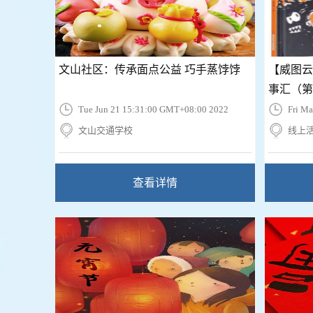
文山社区：传承面点公益 巧手蒸饽饽
【威图云
事汇（第2
Tue Jun 21 15:31:00 GMT+08:00 2022
Fri M
文山交通学校
线上
查看详情